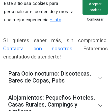
Para atendere a grupos de clientes:
Este sitio usa cookies para
Aceptar
Sistema de Reservas, integrado con
cookies
personalizar el contenido y mostrar
Gestión de Ventas.
una mejor experiencia
+ info
.
Configurar
Si quieres saber más, sin compromiso.
Contacta con nosotros
. Estaremos
encantados de atenderte!
Para Ocio nocturno: Discotecas,
Bares de Copas, Pubs
Alojamientos: Pequeños Hoteles,
Casas Rurales, Campings y