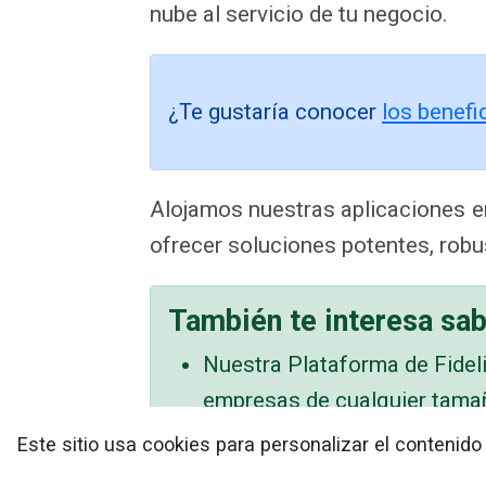
nube al servicio de tu negocio.
¿Te gustaría conocer
los benefi
Alojamos nuestras aplicaciones e
ofrecer soluciones potentes, robus
También te interesa sa
Nuestra Plataforma de Fideli
empresas de cualquier tama
Con nuestro software en la n
Este sitio usa cookies para personalizar el contenid
lugar, con cualquier dispositi