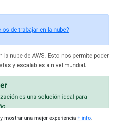
cios de trabajar en la nube?
n la nube de AWS. Esto nos permite poder
tas y escalables a nivel mundial.
ber
zación es una solución ideal para
ño.
ube podrás trabajar desde cualquier
o y mostrar una mejor experiencia
+ info
.
vo.