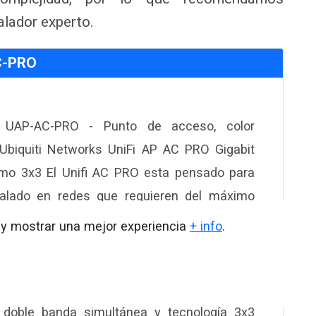
alador experto.
C-PRO
ti UAP-AC-PRO - Punto de acceso, color
 Ubiquiti Networks UniFi AP AC PRO Gigabit
mo 3x3 El Unifi AC PRO esta pensado para
talado en redes que requieren del máximo
nto, ya sea en interior o exterior. El UniFi AC
o y mostrar una mejor experiencia
+ info
.
ofrece doble banda simultanea 3x3 MIMO y
patible con los estandar PoE 802.3af
.3at PoE+. El punto de acceso UniFi AC Pro
doble banda simultánea y tecnología 3x3