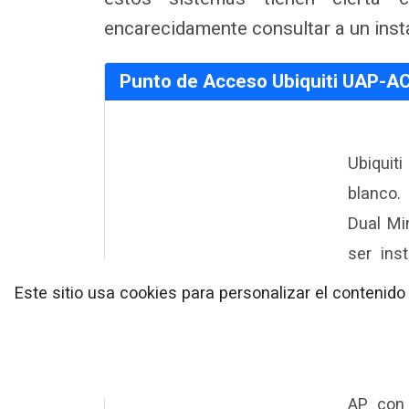
encarecidamente consultar a un inst
Punto de Acceso Ubiquiti UAP-A
Ubiqui
blanco.
Dual Mi
ser ins
rendimie
Este sitio usa cookies para personalizar el contenid
Pro AP 
es com
PoE/802
AP con 